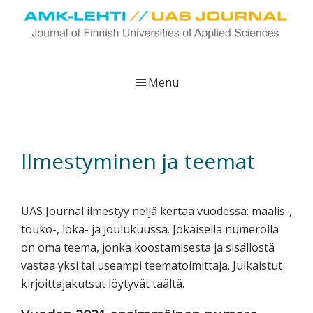
Skip
Skip
Skip
to
to
to
main
primary
footer
UAS
AMK-
Journal
content
sidebar
lehti
Menu
on
ammattikorkeakoulujen
verkkojulkaisu,
joka
Ilmestyminen ja teemat
viestittää
ammattikorkeakoulujen
tutkimus-,
UAS Journal ilmestyy neljä kertaa vuodessa: maalis-,
kehittämis-
touko-, loka- ja joulukuussa. Jokaisella numerolla
ja
on oma teema, jonka koostamisesta ja sisällöstä
innovaatiotoiminnasta
vastaa yksi tai useampi teematoimittaja. Julkaistut
sekä
kirjoittajakutsut löytyvät
täältä
.
ammattikorkeakoulutusta
koskevasta