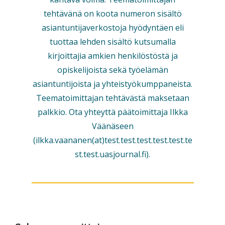
tehtävänä on koota numeron sisältö
asiantuntijaverkostoja hyödyntäen eli
tuottaa lehden sisältö kutsumalla
kirjoittajia amkien henkilöstöstä ja
opiskelijoista sekä työelämän
asiantuntijoista ja yhteistyökumppaneista.
Teematoimittajan tehtävästä maksetaan
palkkio. Ota yhteyttä päätoimittaja Ilkka
Väänäseen
(ilkka.vaananen(at)test.test.test.test.test.te
st.test.uasjournal.fi).