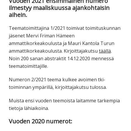
Vuoden 2021 ensimmäinen numero
tutkimuksesta
ilmestyy maaliskuussa ajankohtaisin
kaikille
aihein.
kiinnostuneille.
Teematoimittajina 1/2021 toimivat toimituskunnan
jäsenet Mervi Friman Hämeen
ammattikorkeakoulusta ja Mauri Kantola Turun
ammattikorkeakoulusta. Kirjoittajakutsu
täällä
.
Noin 200 sanan abstraktit 14.12.2020 mennessä
teematoimittajille.
Numeron 2/2021 teema kulkee avoimen tki-
toiminnan ympärillä, kirjoittajakutsu tulossa.
Muista ensi vuoden teemoista laitamme tarkempia
tietoja lähiaikoina.
Vuoden 2020 numerot: