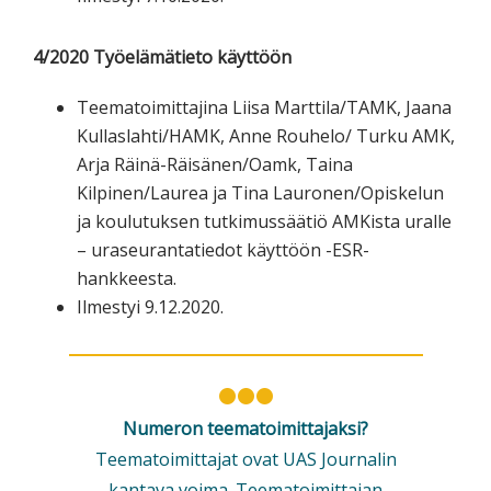
4/2020 Työelämätieto käyttöön
Teematoimittajina Liisa Marttila/TAMK, Jaana
Kullaslahti/HAMK, Anne Rouhelo/ Turku AMK,
Arja Räinä-Räisänen/Oamk, Taina
Kilpinen/Laurea ja Tina Lauronen/Opiskelun
ja koulutuksen tutkimussäätiö AMKista uralle
– uraseurantatiedot käyttöön -ESR-
hankkeesta.
Ilmestyi 9.12.2020.
Numeron teematoimittajaksi?
Teematoimittajat ovat UAS Journalin
kantava voima. Teematoimittajan