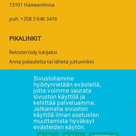
13101 Hämeenlinna
puh. +358 3 646 3416
PIKALINKIT
Rekisteröidy lukijaksi
Anna palautetta tai lähetä juttuvinkki
Käyttöehdot
Sivustollamme
Tietosuojaseloste
hyödynnetään evästeitä,
Saavutettavuusseloste
jotta voimme seurata
sivuston käyttöä ja
Ammattikorkeakoulujen omia verkkojulkaisuja
kehittää palveluamme.
Jatkamalla sivuston
käyttöä ilman asetusten
muuttamista hyväksyt
evästeiden käytön.