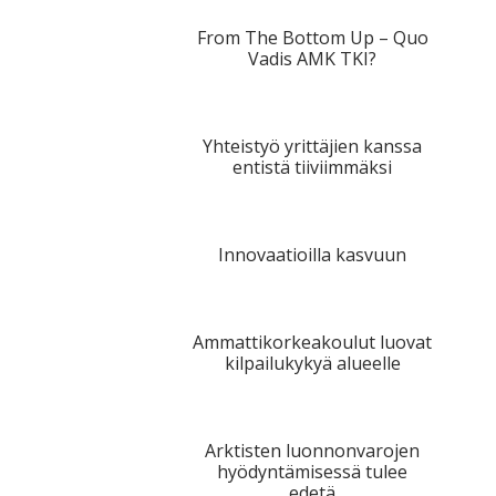
From The Bottom Up – Quo
Vadis AMK TKI?
Yhteistyö yrittäjien kanssa
entistä tiiviimmäksi
Innovaatioilla kasvuun
Ammattikorkeakoulut luovat
kilpailukykyä alueelle
Arktisten luonnonvarojen
hyödyntämisessä tulee
edetä