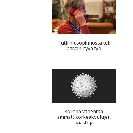
tutkimuksesta
kaikille
kiinnostuneille.
Tutkimusopinnosta tuli
päivän hyvä työ
Korona vähentää
ammattikorkeakoulujen
päästöjä