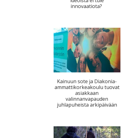
ideoista ei tule
innovaatiota?
Kainuun sote ja Diakonia-
ammattikorkeakoulu tuovat
asiakkaan
valinnanvapauden
juhlapuheista arkipäivään