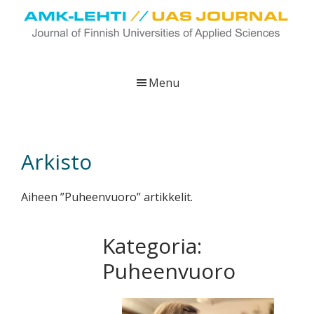
Skip
Skip
Skip
to
to
to
main
primary
footer
UAS
AMK-
Journal
content
sidebar
lehti
Menu
on
ammattikorkeakoulujen
verkkojulkaisu,
joka
Arkisto
viestittää
ammattikorkeakoulujen
Aiheen ”Puheenvuoro” artikkelit.
tutkimus-,
kehittämis-
ja
Kategoria:
innovaatiotoiminnasta
Puheenvuoro
sekä
ammattikorkeakoulutusta
koskevasta