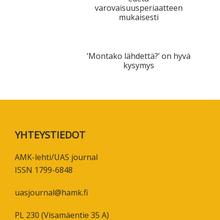
varovaisuusperiaatteen
mukaisesti
’Montako lähdettä?’ on hyvä
kysymys
Footer
YHTEYSTIEDOT
AMK-lehti/UAS journal
ISSN 1799-6848
uasjournal@hamk.fi
PL 230 (Visamäentie 35 A)