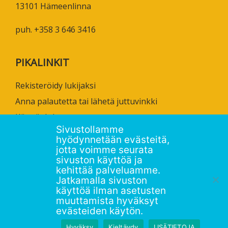
13101 Hämeenlinna
puh. +358 3 646 3416
PIKALINKIT
Rekisteröidy lukijaksi
Anna palautetta tai lähetä juttuvinkki
Käyttöehdot
Sivustollamme
Tietosuojaseloste
hyödynnetään evästeitä,
Saavutettavuusseloste
jotta voimme seurata
sivuston käyttöä ja
Ammattikorkeakoulujen omia verkkojulkaisuja
kehittää palveluamme.
Jatkamalla sivuston
käyttöä ilman asetusten
muuttamista hyväksyt
evästeiden käytön.
Hyväksy
Kieltäydy
LISÄTIETOJA