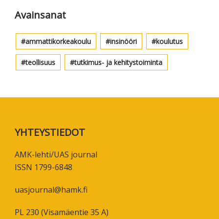
Avainsanat
ammattikorkeakoulu
insinööri
koulutus
teollisuus
tutkimus- ja kehitystoiminta
Footer
YHTEYSTIEDOT
AMK-lehti/UAS journal
ISSN 1799-6848
uasjournal@hamk.fi
PL 230 (Visamäentie 35 A)