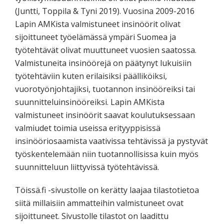
(Juntti, Toppila & Tyni 2019). Vuosina 2009-2016
Lapin AMKista valmistuneet insinöörit olivat
sijoittuneet työelämässä ympäri Suomea ja
työtehtävät olivat muuttuneet vuosien saatossa.
Valmistuneita insinöörejä on päätynyt lukuisiin
työtehtäviin kuten erilaisiksi päälliköiksi,
vuorotyönjohtajiksi, tuotannon insinööreiksi tai
suunnitteluinsinööreiksi. Lapin AMKista
valmistuneet insinöörit saavat koulutuksessaan
valmiudet toimia useissa erityyppisissä
insinööriosaamista vaativissa tehtävissä ja pystyvät
työskentelemään niin tuotannollisissa kuin myös
suunnitteluun liittyvissä työtehtävissä.
Töissä.fi -sivustolle on kerätty laajaa tilastotietoa
siitä millaisiin ammatteihin valmistuneet ovat
sijoittuneet. Sivustolle tilastot on laadittu