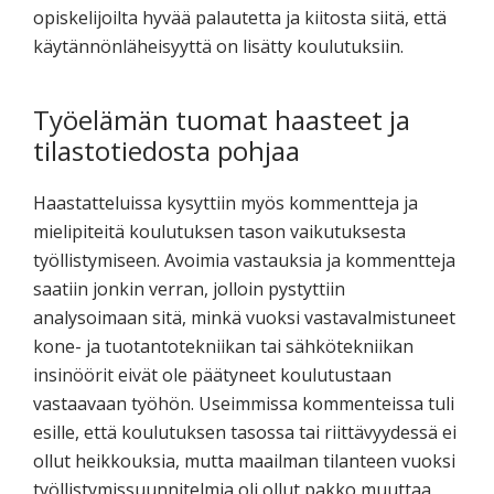
opiskelijoilta hyvää palautetta ja kiitosta siitä, että
käytännönläheisyyttä on lisätty koulutuksiin.
Työelämän tuomat haasteet ja
tilastotiedosta pohjaa
Haastatteluissa kysyttiin myös kommentteja ja
mielipiteitä koulutuksen tason vaikutuksesta
työllistymiseen. Avoimia vastauksia ja kommentteja
saatiin jonkin verran, jolloin pystyttiin
analysoimaan sitä, minkä vuoksi vastavalmistuneet
kone- ja tuotantotekniikan tai sähkötekniikan
insinöörit eivät ole päätyneet koulutustaan
vastaavaan työhön. Useimmissa kommenteissa tuli
esille, että koulutuksen tasossa tai riittävyydessä ei
ollut heikkouksia, mutta maailman tilanteen vuoksi
työllistymissuunnitelmia oli ollut pakko muuttaa