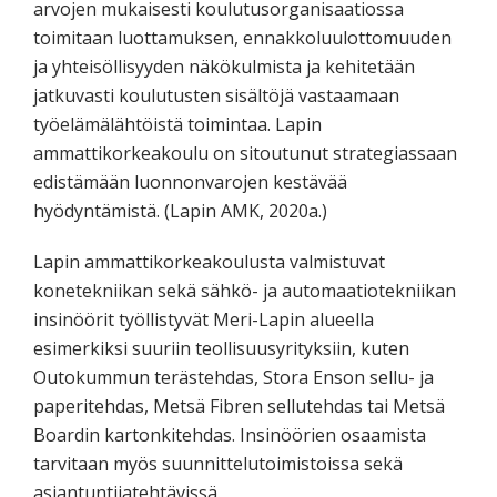
arvojen mukaisesti koulutusorganisaatiossa
toimitaan luottamuksen, ennakkoluulottomuuden
ja yhteisöllisyyden näkökulmista ja kehitetään
jatkuvasti koulutusten sisältöjä vastaamaan
työelämälähtöistä toimintaa. Lapin
ammattikorkeakoulu on sitoutunut strategiassaan
edistämään luonnonvarojen kestävää
hyödyntämistä. (Lapin AMK, 2020a.)
Lapin ammattikorkeakoulusta valmistuvat
konetekniikan sekä sähkö- ja automaatiotekniikan
insinöörit työllistyvät Meri-Lapin alueella
esimerkiksi suuriin teollisuusyrityksiin, kuten
Outokummun terästehdas, Stora Enson sellu- ja
paperitehdas, Metsä Fibren sellutehdas tai Metsä
Boardin kartonkitehdas. Insinöörien osaamista
tarvitaan myös suunnittelutoimistoissa sekä
asiantuntijatehtävissä.