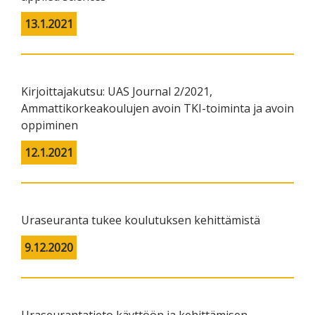
13.1.2021
Kirjoittajakutsu: UAS Journal 2/2021,
Ammattikorkeakoulujen avoin TKI-toiminta ja avoin
oppiminen
12.1.2021
Uraseuranta tukee koulutuksen kehittämistä
9.12.2020
Uraseurantatieto käyttöön ja kehittämisen