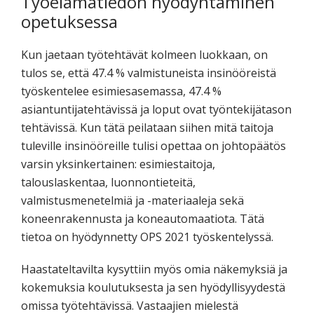
Työelämätiedon hyödyntäminen
opetuksessa
Kun jaetaan työtehtävät kolmeen luokkaan, on
tulos se, että 47.4 % valmistuneista insinööreistä
työskentelee esimiesasemassa, 47.4 %
asiantuntijatehtävissä ja loput ovat työntekijätason
tehtävissä. Kun tätä peilataan siihen mitä taitoja
tuleville insinööreille tulisi opettaa on johtopäätös
varsin yksinkertainen: esimiestaitoja,
talouslaskentaa, luonnontieteitä,
valmistusmenetelmiä ja -materiaaleja sekä
koneenrakennusta ja koneautomaatiota. Tätä
tietoa on hyödynnetty OPS 2021 työskentelyssä.
Haastateltavilta kysyttiin myös omia näkemyksiä ja
kokemuksia koulutuksesta ja sen hyödyllisyydestä
omissa työtehtävissä. Vastaajien mielestä