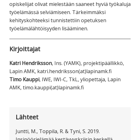
opiskelijat olivat mielestään saaneet hyviä työkaluja
työelämässä selviämiseen. Tärkeimmäksi
kehityskohteeksi tunnistettiin opetuksen
työelämälähtöisyyden lisääminen.
Kirjoittajat
Katri Hendriksson
, Ins. (YAMK), projektipäällikkö,
Lapin AMK, katri.hendriksson(at)lapinamk.fi
Timo Kauppi
, IWE, IWI-C, TkL, yliopettaja, Lapin
AMK, timo.kauppi(at)lapinamk.fi
Lähteet
Juntti, M., Toppila, R. & Tyni, S. 2019.
Insinöörielämää kestävyyskriisin keskellä.