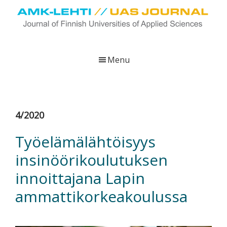
Skip
Skip
Skip
to
to
to
main
primary
footer
UAS
AMK-
Journal
content
sidebar
lehti
Menu
on
ammattikorkeakoulujen
verkkojulkaisu,
joka
4/2020
viestittää
ammattikorkeakoulujen
Työelämälähtöisyys
tutkimus-,
insinöörikoulutuksen
kehittämis-
ja
innoittajana Lapin
innovaatiotoiminnasta
ammattikorkeakoulussa
sekä
ammattikorkeakoulutusta
koskevasta