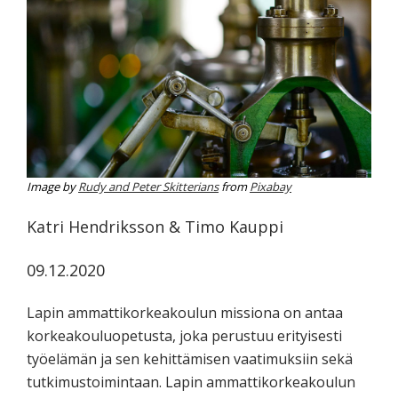
tutkimuksesta
kaikille
kiinnostuneille.
Image by
Rudy and Peter Skitterians
from
Pixabay
Katri Hendriksson & Timo Kauppi
09.12.2020
Lapin ammattikorkeakoulun missiona on antaa
korkeakouluopetusta, joka perustuu erityisesti
työelämän ja sen kehittämisen vaatimuksiin sekä
tutkimustoimintaan. Lapin ammattikorkeakoulun