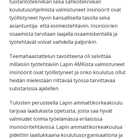
tuotantotekniikan sekä sähkötekniikan
koulutusohjelmista valmistuneet insinöörit ovat
työllistyneet hyvin kansallisella tasolla sekä
asiantuntija- että esimiestehtäviin. Insinöörien
osaamista tarvitaan laajalla osaamiskentällä ja
työtehtävät voivat vaihdella paljonkin.
Teemahaastattelun tavoitteena oli selvittää
millaisiin työtehtäviin Lapin AMKista valmistuneet
insinöörit ovat työllistyneet ja onko koulutus ollut
heidän mielestään riittävää työssä tarvittavaa
substanssia ajatellen.
Tulosten perusteella Lapin ammattikorkeakoulu
tarjoaa laadukasta opetusta, josta saa hyvät
valmiudet toimia työelämässä erilaisissa
insinööritehtävissä. Lapin ammattikorkeakoulua
pidettiin laadukkaana koulutusorganisaationa ja