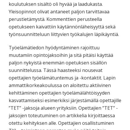
koulutuksen sisältö oli hyvää ja laadukasta.
Yleisopinnot olivat antaneet paljon tarvittavaa
perustietämystä. Kommenttien perusteella
opetukseen kaivattiin käytännönläheisyyttä sekä
työnsuunnitteluun liittyvien työkalujen läpikäyntiä.
Työelämätiedon hyödyntäminen rajoittuu
muutamiin opintojaksoihin ja sitä pitäisi käyttää
paljon nykyistä enemmän opetuksen sisällön
suunnittelussa. Tässä haasteeksi nousevat
opettajien työelämätuntemus ja -kontaktit. Lapin
ammattikorkeakoulussa on aloitettu aktiivinen
kehittäminen opettajien työelämälähtöisyyden
kasvattamiseksi esimerkiksi järjestämällä opettajille
”TET” -jaksoja alueen yrityksiin. Opettajien ”TET” -
jaksojen toteutuminen on artikkelia kirjoittaessa
otettu kehityksen alle. Opettajien osallistuminen