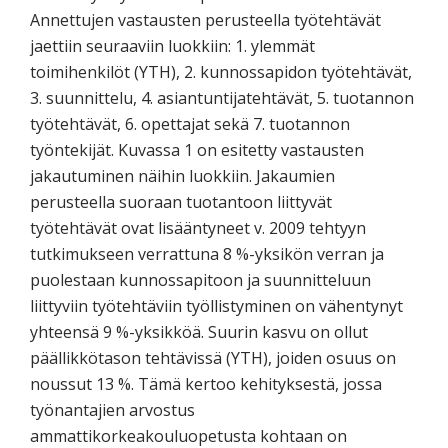
Annettujen vastausten perusteella työtehtävät
jaettiin seuraaviin luokkiin: 1. ylemmät
toimihenkilöt (YTH), 2. kunnossapidon työtehtävät,
3. suunnittelu, 4. asiantuntijatehtävät, 5. tuotannon
työtehtävät, 6. opettajat sekä 7. tuotannon
työntekijät. Kuvassa 1 on esitetty vastausten
jakautuminen näihin luokkiin. Jakaumien
perusteella suoraan tuotantoon liittyvät
työtehtävät ovat lisääntyneet v. 2009 tehtyyn
tutkimukseen verrattuna 8 %-yksikön verran ja
puolestaan kunnossapitoon ja suunnitteluun
liittyviin työtehtäviin työllistyminen on vähentynyt
yhteensä 9 %-yksikköä. Suurin kasvu on ollut
päällikkötason tehtävissä (YTH), joiden osuus on
noussut 13 %. Tämä kertoo kehityksestä, jossa
työnantajien arvostus
ammattikorkeakouluopetusta kohtaan on