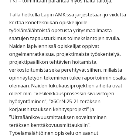
TKI – toimintaan parantaa myös näitä taitoja.
Tällä hetkellä Lapin AMK:ssa järjestetään jo viidettä
kertaa konetekniikan opiskelijoille
työelämälähtöistä opetusta yritysmaailmasta
saatujen tapaustutkimus toimeksiantojen avulla.
Näiden läpiviennissä opiskelijat oppivat
ongelmanratkaisua, projektimaista työskentelyä,
projektipäällikön tehtävien hoitamista,
verkostoitumista sekä perehtyvät siihen, millaista
opinnäytetyön tekeminen tulee raportoinnin osalta
olemaan. Näiden lukukausiprojektien aiheita ovat
olleet mm. ”Vesileikkausprosessin sivuvirtojen
hyödyntäminen”, ”X6CrNi25‐21 teräksen
korjaushitsauksen kehitysprojekti” ja
”Ultraäänikovuusmittauksen soveltaminen
teräksen kenttäkovuusmittauksiin”.
Työelämälähtöinen opiskelu on saanut