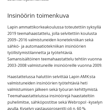
Insinöörin toimenkuva
Lapin ammattikorkeakoulussa toteutettiin syksyllä
2019 teemahaastattelu, jolla selvitettiin koulusta
2009–2016 valmistuneiden konetekniikan sekä
sähkö- ja automaatiotekniikan insinöörien
työllistymistilannetta ja työtehtäviä.
Samansisältöinen teemahaastattelu tehtiin vuonna
2003-2008 valmistuneille insinööreille vuonna 2009.
Haastattelussa haluttiin selvittää Lapin AMK:sta
valmistuneiden insinöörien työtehtäviä heti
valmistumisen jälkeen sekä työuran kehittymistä.
Teemahaastatteluissa insinöörejä haastateltiin
puhelimitse, sähköpostitse sekä Webropol -kyselyn
avulla. Kyselyn vastausprosentti oli n. 60 %.