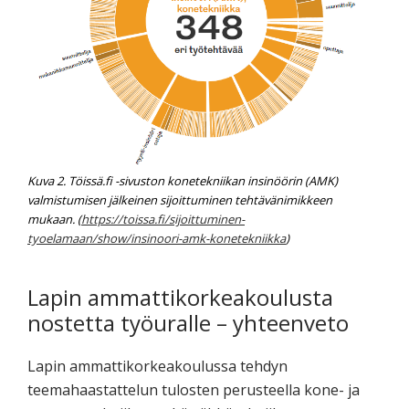
Kuva 2. Töissä.fi -sivuston konetekniikan insinöörin (AMK)
valmistumisen jälkeinen sijoittuminen tehtävänimikkeen
mukaan. (
https://toissa.fi/sijoittuminen-
tyoelamaan/show/insinoori-amk-konetekniikka
)
Lapin ammattikorkeakoulusta
nostetta työuralle – yhteenveto
Lapin ammattikorkeakoulussa tehdyn
teemahaastattelun tulosten perusteella kone- ja