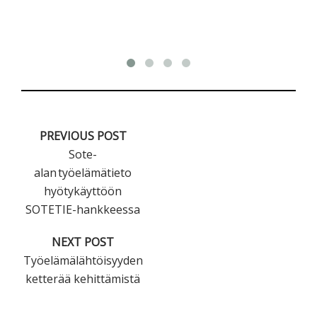
PREVIOUS POST
Sote-
alan työelämätieto
hyötykäyttöön
SOTETIE-hankkeessa
NEXT POST
Työelämälähtöisyyden
ketterää kehittämistä