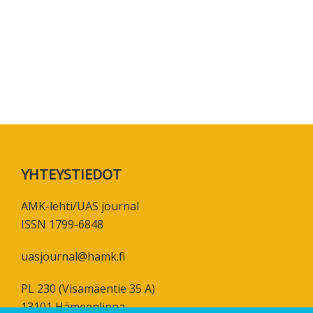
koskevas
tutkimuks
kaikille
kiinnostun
Footer
YHTEYSTIEDOT
AMK-lehti/UAS journal
ISSN 1799-6848
uasjournal@hamk.fi
PL 230 (Visamäentie 35 A)
13101 Hämeenlinna