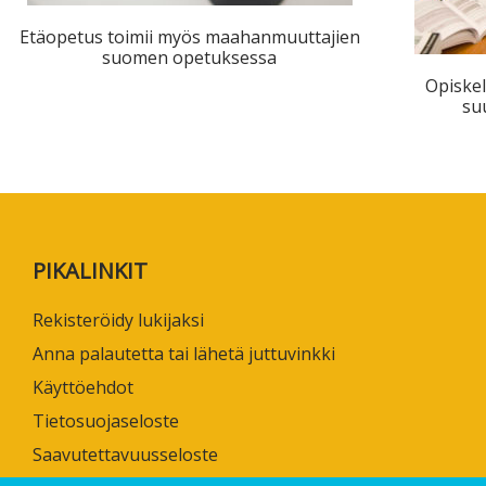
ta
Etäopetus toimii myös maahanmuuttajien
esta
suomen opetuksessa
Opiskel
su
eille.
PIKALINKIT
Rekisteröidy lukijaksi
Anna palautetta tai lähetä juttuvinkki
Käyttöehdot
Tietosuojaseloste
Saavutettavuusseloste