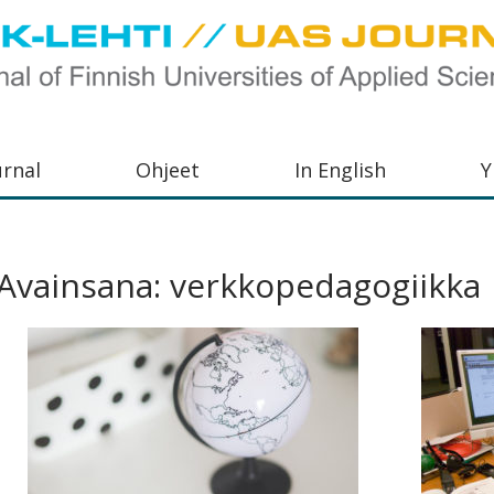
urnal
Ohjeet
In English
Y
orkeakoulujen
aisu,
Avainsana:
verkkopedagogiikka
orkeakoulujen
,
s-
otoiminnasta
orkeakoulutusta