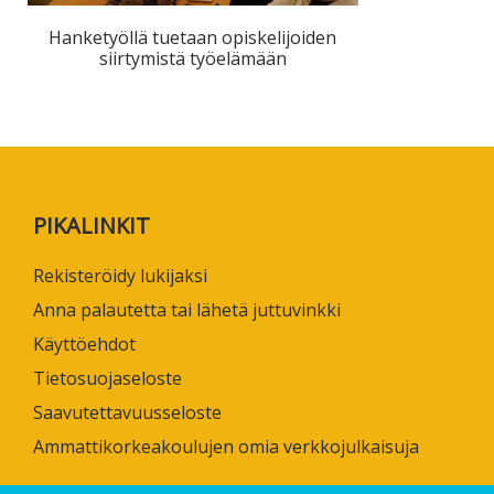
ta
Hanketyöllä tuetaan opiskelijoiden
esta
siirtymistä työelämään
eille.
PIKALINKIT
Rekisteröidy lukijaksi
Anna palautetta tai lähetä juttuvinkki
Käyttöehdot
Tietosuojaseloste
Saavutettavuusseloste
Ammattikorkeakoulujen omia verkkojulkaisuja