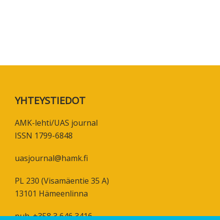
koskevas
tutkimuks
kaikille
kiinnostun
Footer
YHTEYSTIEDOT
AMK-lehti/UAS journal
ISSN 1799-6848
uasjournal@hamk.fi
PL 230 (Visamäentie 35 A)
13101 Hämeenlinna
puh. +358 3 646 3416