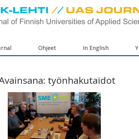
urnal
Ohjeet
In English
Y
orkeakoulujen
aisu,
Avainsana:
työnhakutaidot
orkeakoulujen
,
s-
otoiminnasta
orkeakoulutusta