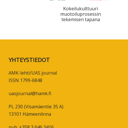
tutkimuksesta
Kokeilukulttuuri
kaikille
muotoiluprosessin
tekemisen tapana
kiinnostuneille.
Footer
YHTEYSTIEDOT
AMK-lehti/UAS journal
ISSN 1799-6848
uasjournal@hamk.fi
PL 230 (Visamäentie 35 A)
13101 Hämeenlinna
puh. +358 3 646 3416