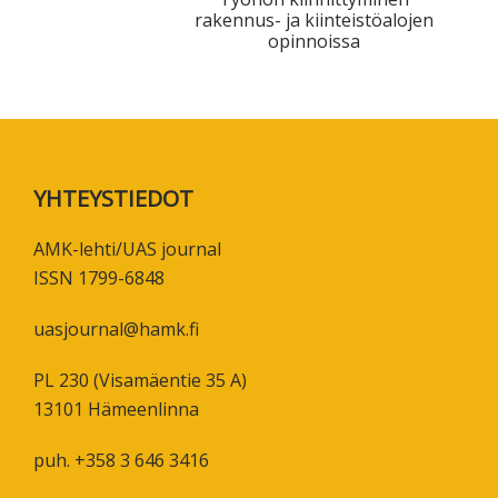
rakennus- ja kiinteistöalojen
tutkimuksesta
opinnoissa
kaikille
kiinnostuneille.
Footer
YHTEYSTIEDOT
AMK-lehti/UAS journal
ISSN 1799-6848
uasjournal@hamk.fi
PL 230 (Visamäentie 35 A)
13101 Hämeenlinna
puh. +358 3 646 3416