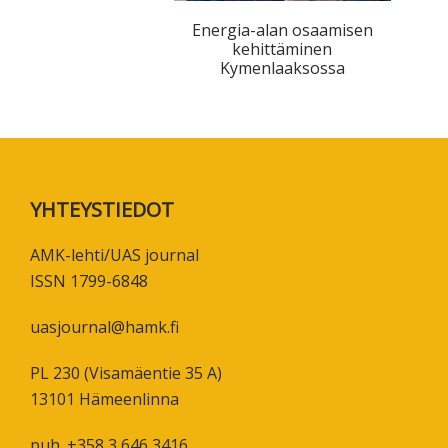
tutkimuksesta
Energia-alan osaamisen
kaikille
kehittäminen
Kymenlaaksossa
kiinnostuneille.
Footer
YHTEYSTIEDOT
AMK-lehti/UAS journal
ISSN 1799-6848
uasjournal@hamk.fi
PL 230 (Visamäentie 35 A)
13101 Hämeenlinna
puh. +358 3 646 3416