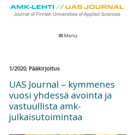
Skip
Skip
Skip
to
to
to
main
primary
footer
UAS
AMK-
Journal
content
sidebar
lehti
Menu
on
ammattikorkeakoulujen
verkkojulkaisu,
joka
1/2020
Pääkirjoitus
,
viestittää
ammattikorkeakoulujen
UAS Journal – kymmenes
tutkimus-,
vuosi yhdessä avointa ja
kehittämis-
ja
vastuullista amk-
innovaatiotoiminnasta
julkaisutoimintaa
sekä
ammattikorkeakoulutusta
koskevasta