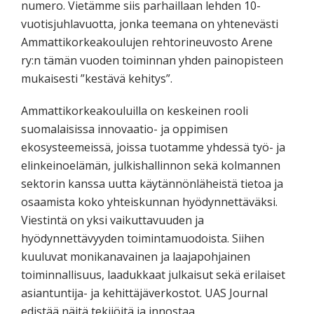
numero. Vietämme siis parhaillaan lehden 10-
vuotisjuhlavuotta, jonka teemana on yhtenevästi
Ammattikorkeakoulujen rehtorineuvosto Arene
ry:n tämän vuoden toiminnan yhden painopisteen
mukaisesti ”kestävä kehitys”.
Ammattikorkeakouluilla on keskeinen rooli
suomalaisissa innovaatio- ja oppimisen
ekosysteemeissä, joissa tuotamme yhdessä työ- ja
elinkeinoelämän, julkishallinnon sekä kolmannen
sektorin kanssa uutta käytännönläheistä tietoa ja
osaamista koko yhteiskunnan hyödynnettäväksi.
Viestintä on yksi vaikuttavuuden ja
hyödynnettävyyden toimintamuodoista. Siihen
kuuluvat monikanavainen ja laajapohjainen
toiminnallisuus, laadukkaat julkaisut sekä erilaiset
asiantuntija- ja kehittäjäverkostot. UAS Journal
edistää näitä tekijöitä ja innostaa