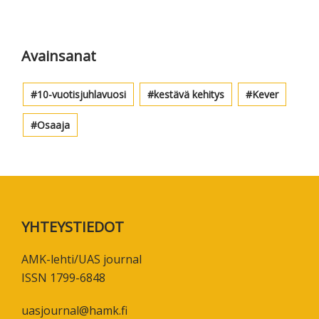
Avainsanat
10-vuotisjuhlavuosi
kestävä kehitys
Kever
Osaaja
Footer
YHTEYSTIEDOT
AMK-lehti/UAS journal
ISSN 1799-6848
uasjournal@hamk.fi