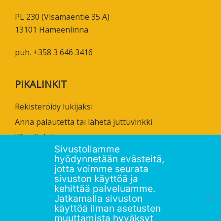
PL 230 (Visamäentie 35 A)
13101 Hämeenlinna
puh. +358 3 646 3416
PIKALINKIT
Rekisteröidy lukijaksi
Anna palautetta tai lähetä juttuvinkki
Käyttöehdot
Sivustollamme
Tietosuojaseloste
hyödynnetään evästeitä,
Saavutettavuusseloste
jotta voimme seurata
sivuston käyttöä ja
Ammattikorkeakoulujen omia verkkojulkaisuja
kehittää palveluamme.
Jatkamalla sivuston
käyttöä ilman asetusten
muuttamista hyväksyt