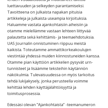
luettavuuden ja selkeyden parantamiseksi.
Tavoitteena on julkaista napakan pituisia
artikkeleja ja julkaista useampia kirjoituksia.
Haluamme vastata ajankohtaisiin aiheisiin ja
otamme mielellämme vastaan lehteen liittyvää
palautetta sekä kehittämis- ja teemaehdotuksia.
UAS Journalin onnistuminen riippuu meistä
kaikista. Toteutamme ammattikorkeakoulujen
viestintää yhdessä muiden kiinnostuneiden kanssa.
Otamme pian käyttöön artikkelien pysyvät urn-
tunnisteet ja lisäämme teksteihin käytännön
näkökulmia. Tulevaisuudessa on myös tarkoitus
tehdä lukijakysely, jonka perusteella voimme
kehittää lehden käyttäjälähtöisyyttä ja
toimitusprosessia.
Edessäsi olevan ”Ajankohtaista” -teemanumeron