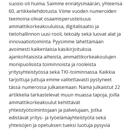
suosio oli huima. Saimme ennätysmäärän, yhteensä
60, artikkeliehdotusta. Viime vuoden numeroiden
teemoina olivat osaamisperusteisuus
ammattikorkeakouluissa, digitalisaatio ja
tietohallinnon uusi rooli, tekoäly sekä luovat alat ja
innovaatiotoiminta. Pyysimme lähettämään
avoimesti kaikenlaisia käsikirjoituksia
ajankohtaisista aiheista, ammattikorkeakoulujen
monipuolisista toiminnoista ja rooleista
yritysyhteistyössä sekä TKI-toiminnassa. Kaikkia
tarjottuja juttuja emme valitettavasti pystyneet
tässä numerossa julkaisemaan. Nämä julkaistut 22
artikkelia tarkastelevat muun muassa tapoja, joilla
ammattikorkeakoulut kehittävät
yhteistyötoimintojaan ja palvelujaan, jotka
edistävät yritys- ja työelämäyhteistyötä sekä
yhteisöjen ja opetuksen tueksi luotuja pysyviä