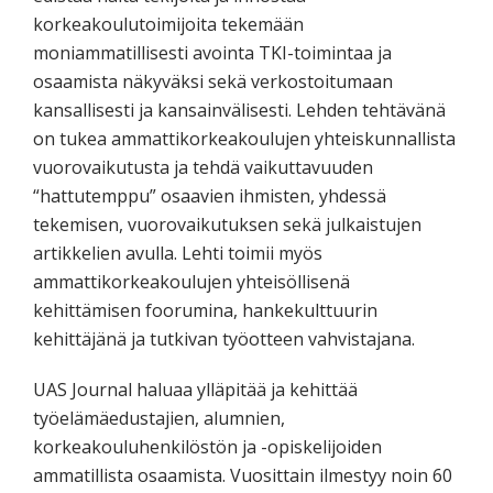
korkeakoulutoimijoita tekemään
moniammatillisesti avointa TKI-toimintaa ja
osaamista näkyväksi sekä verkostoitumaan
kansallisesti ja kansainvälisesti. Lehden tehtävänä
on tukea ammattikorkeakoulujen yhteiskunnallista
vuorovaikutusta ja tehdä vaikuttavuuden
“hattutemppu” osaavien ihmisten, yhdessä
tekemisen, vuorovaikutuksen sekä julkaistujen
artikkelien avulla. Lehti toimii myös
ammattikorkeakoulujen yhteisöllisenä
kehittämisen foorumina, hankekulttuurin
kehittäjänä ja tutkivan työotteen vahvistajana.
UAS Journal haluaa ylläpitää ja kehittää
työelämäedustajien, alumnien,
korkeakouluhenkilöstön ja -opiskelijoiden
ammatillista osaamista. Vuosittain ilmestyy noin 60