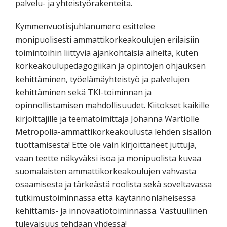
palvelu- ja yhteistyörakenteita.
Kymmenvuotisjuhlanumero esittelee
monipuolisesti ammattikorkeakoulujen erilaisiin
toimintoihin liittyviä ajankohtaisia aiheita, kuten
korkeakoulupedagogiikan ja opintojen ohjauksen
kehittäminen, työelämäyhteistyö ja palvelujen
kehittäminen sekä TKI-toiminnan ja
opinnollistamisen mahdollisuudet. Kiitokset kaikille
kirjoittajille ja teematoimittaja Johanna Wartiolle
Metropolia-ammattikorkeakoulusta lehden sisällön
tuottamisesta! Ette ole vain kirjoittaneet juttuja,
vaan teette näkyväksi isoa ja monipuolista kuvaa
suomalaisten ammattikorkeakoulujen vahvasta
osaamisesta ja tärkeästä roolista sekä soveltavassa
tutkimustoiminnassa että käytännönläheisessä
kehittämis- ja innovaatiotoiminnassa. Vastuullinen
tulevaisuus tehdään yhdessä!