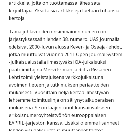
artikkelia, joita on tuottamassa lähes sata
kirjoittajaa. Yksittäisiä artikkeleja luetaan tuhansia
kertoja.
Tämä juhlavuoden ensimmäinen numero on
järjestyksessään lehden 38. numero. UAS Journalia
edelsivät 2000-luvun alussa Kever- ja Osaaja-lehdet,
jotka muuttuivat vuonna 2011 Open Journal System
-julkaisualustalla ilmestyväksi OA-julkaisuksi
päätoimittajina Mervi Friman ja Riitta Rissanen.
Lehti toimii yleistajuisena verkkojulkaisuna
avoimen tieteen ja tutkimuksen periaatteiden
mukaisesti. Vuosittain neljä kertaa ilmestyvän
lehtemme toimituslinja on säilynyt alkuperäisen
mukaisena. Se on laajentunut kansainväliseen
erikoisnumeroyhteistyöhön eurooppalaisen
EAPRIL-järjestön kanssa. Lisäksi olemme lisänneet
lehden visuaalisuutta ja muuttaneet taittoa